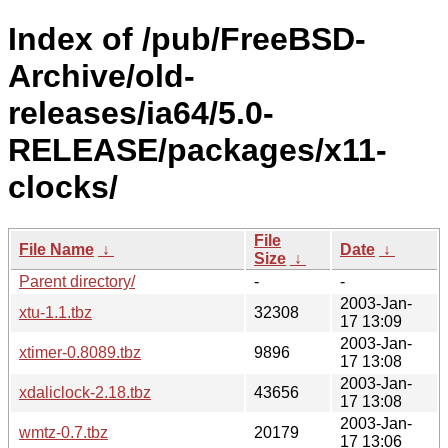
Index of /pub/FreeBSD-
Archive/old-
releases/ia64/5.0-
RELEASE/packages/x11-
clocks/
File
File Name
↓
Date
↓
Size
↓
Parent directory/
-
-
2003-Jan-
xtu-1.1.tbz
32308
17 13:09
2003-Jan-
xtimer-0.8089.tbz
9896
17 13:08
2003-Jan-
xdaliclock-2.18.tbz
43656
17 13:08
2003-Jan-
wmtz-0.7.tbz
20179
17 13:06