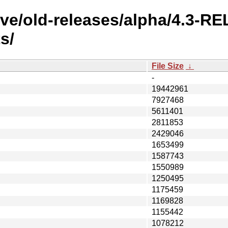
ve/old-releases/alpha/4.3-RE
s/
File Size
↓
-
19442961
7927468
5611401
2811853
2429046
1653499
1587743
1550989
1250495
1175459
1169828
1155442
1078212