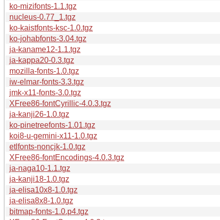
ko-mizifonts-1.1.tgz
nucleus-0.77_1.tgz
ko-kaistfonts-ksc-1.0.tgz
ko-johabfonts-3.04.tgz
ja-kaname12-1.1.tgz
ja-kappa20-0.3.tgz
mozilla-fonts-1.0.tgz
iw-elmar-fonts-3.3.tgz
jmk-x11-fonts-3.0.tgz
XFree86-fontCyrillic-4.0.3.tgz
ja-kanji26-1.0.tgz
ko-pinetreefonts-1.01.tgz
koi8-u-gemini-x11-1.0.tgz
etlfonts-noncjk-1.0.tgz
XFree86-fontEncodings-4.0.3.tgz
ja-naga10-1.1.tgz
ja-kanji18-1.0.tgz
ja-elisa10x8-1.0.tgz
ja-elisa8x8-1.0.tgz
bitmap-fonts-1.0.p4.tgz