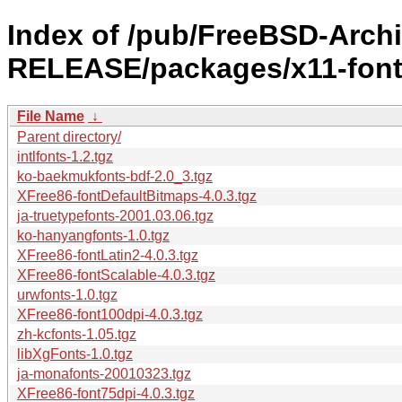
Index of /pub/FreeBSD-Archi
RELEASE/packages/x11-font
File Name
↓
Parent directory/
intlfonts-1.2.tgz
ko-baekmukfonts-bdf-2.0_3.tgz
XFree86-fontDefaultBitmaps-4.0.3.tgz
ja-truetypefonts-2001.03.06.tgz
ko-hanyangfonts-1.0.tgz
XFree86-fontLatin2-4.0.3.tgz
XFree86-fontScalable-4.0.3.tgz
urwfonts-1.0.tgz
XFree86-font100dpi-4.0.3.tgz
zh-kcfonts-1.05.tgz
libXgFonts-1.0.tgz
ja-monafonts-20010323.tgz
XFree86-font75dpi-4.0.3.tgz