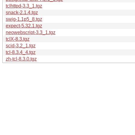
tclhttpd-3.3_1.tgz
snack-2.1.4.tgz
swig-1.1p5_8.tgz
expect-5.32.1.tgz
neowebscript-3.3_1.tgz
tclX-8.3.tgz
scid-3.2_1.tgz
tcl-8.3.4_4.tgz
zh-tcl-8.3.0.tgz