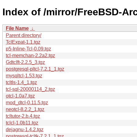
Index of /mirror/FreeBSD-Arc
File Name
↓
Parent directory/
TclExpat-1.1.tgz
p5-Inline-Tcl-0.09.tgz
tcl-memchan-2.2a2.tgz
Gdtclft-2.2.5_3.tgz
postgresql-pltcl-7.2.1_1.tgz
mysqltcl-1.53.tgz
tcltls-1.4_1.tgz
tcl-sql-20000114_2.tgz
otcl-1.0a7.tgz
mod_dtcl-0.11.5.tgz
neotcl-8.2.2_1.tgz
tcltutor-2.b.4.tgz
tclcl-1.0b11.tgz
dejagnu-1.4.2.tgz
postgresql-tcltk-7.2.1_1.tgz