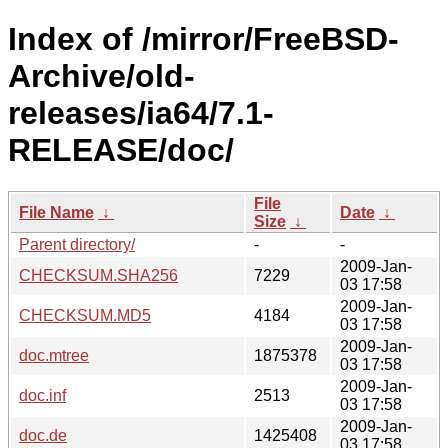
Index of /mirror/FreeBSD-
Archive/old-
releases/ia64/7.1-
RELEASE/doc/
File
File Name
↓
Date
↓
Size
↓
Parent directory/
-
-
2009-Jan-
CHECKSUM.SHA256
7229
03 17:58
2009-Jan-
CHECKSUM.MD5
4184
03 17:58
2009-Jan-
doc.mtree
1875378
03 17:58
2009-Jan-
doc.inf
2513
03 17:58
2009-Jan-
doc.de
1425408
03 17:58