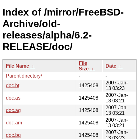
Index of /mirror/FreeBSD-
Archive/old-
releases/alpha/6.2-
RELEASE/doc/
File
File Name
↓
Date
↓
Size
↓
Parent directory/
-
-
2007-Jan-
doc.bt
1425408
13 03:23
2007-Jan-
doc.as
1425408
13 03:21
2007-Jan-
doc.ag
1425408
13 03:21
2007-Jan-
doc.am
1425408
13 03:21
2007-Jan-
doc.bq
1425408
13 03:23