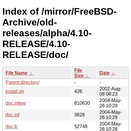
Index of /mirror/FreeBSD-
Archive/old-
releases/alpha/4.10-
RELEASE/4.10-
RELEASE/doc/
File
File Name
↓
Date
↓
Size
↓
Parent directory/
-
-
2002-Aug-
install.sh
426
08 08:23
2004-May-
doc.mtree
810630
26 10:29
2004-May-
doc.inf
3828
26 10:28
2004-May-
doc.fc
52748
26 10:28